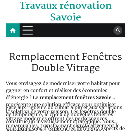
Travaux rénovation
Skip
to
Savoie
content
Remplacement Fenêtres
Double Vitrage
Vous envisagez de moderniser votre habitat pour
gagner en confort et réaliser des économies
d’énergie ? Le
remplacement fenêtres Savoie
représente une solution efficace pour optimiser
Face aux rigueurs du climat alpin et aux variations
l’isolation de votre maison. Les fenêtres double
de température, le choix de nouvelles fenêtres
vitrage modernes offrent des performances
constitue un investissement stratégique. Nous
remarquables, transformant significativement le
vous proposons d’explorer les différents aspects de