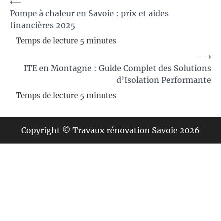
Navigation
⟵
Pompe à chaleur en Savoie : prix et aides
de
financières 2025
l’article
⟶
ITE en Montagne : Guide Complet des Solutions
d’Isolation Performante
Copyright © Travaux rénovation Savoie 2026